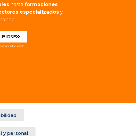
ales
hasta
formaciones
ectores especializados
y
manda.
IBIRSE
ismo sitio web
ibilidad
l y personal