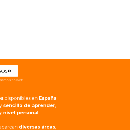
SOS
ismo sitio web
os
disponibles en
España
y
sencilla de aprender
,
y nivel personal
.
abarcan
diversas áreas
,