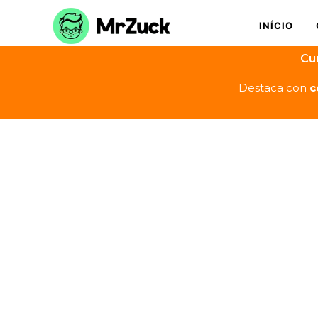
INÍCIO
Cu
Destaca con
c