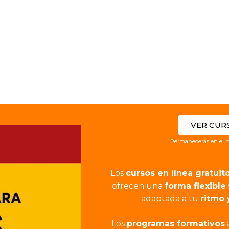
VER CUR
Permanecerás en el m
Los
cursos en línea gratuit
ofrecen una
forma flexible
adaptada a tu
ritmo 
Los
programas formativos