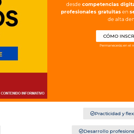
desde
competencias digit
profesionales gratuitas
en
s
de alta de
CÓMO INSCR
Permanecerás en el m
Practicidad y flex
Desarrollo profesiona