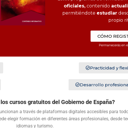
oficiales,
contenido
actual
permitiéndote
estudiar
desd
propio r
CÓMO REGIS
Permanecerás en el
Practicidad y flexi
Desarrollo profesiona
los cursos gratuitos del Gobierno de España?
uncionan a través de plataformas digitales accesibles para todo
uede elegir formación en diferentes áreas profesionales, desde t
idiomas y turismo.