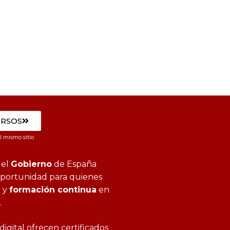
URSOS
 mismo sitio
del
Gobierno
de España
portunidad para quienes
l y
formación continua
en
.
igital ofrecen certificados