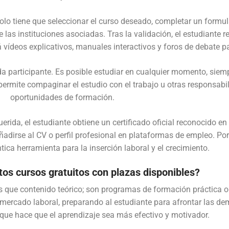
 solo tiene que seleccionar el curso deseado, completar un formu
 las instituciones asociadas. Tras la validación, el estudiante r
rá vídeos explicativos, manuales interactivos y foros de debate p
a participante. Es posible estudiar en cualquier momento, siemp
d permite compaginar el estudio con el trabajo u otras responsabi
oportunidades de formación.
ida, el estudiante obtiene un certificado oficial reconocido en t
irse al CV o perfil profesional en plataformas de empleo. Por l
tica herramienta para la inserción laboral y el crecimiento.
os cursos gratuitos con plazas disponibles?
 que contenido teórico; son programas de formación práctica or
 mercado laboral, preparando al estudiante para afrontar las 
oque hace que el aprendizaje sea más efectivo y motivador.