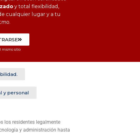
izado
y total flexibilidad,
e cualquier lugar y a tu
itmo.
TRARSE
 mismo sitio
bilidad.
l y personal
s los residentes legalmente
ecnología y administración hasta