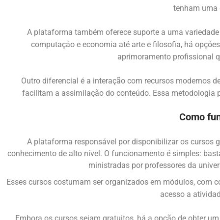
tenham uma e
A plataforma também oferece suporte a uma variedade d
computação e economia até arte e filosofia, há opções
aprimoramento profissional 
Outro diferencial é a interação com recursos modernos d
facilitam a assimilação do conteúdo. Essa metodologia p
Como fun
A plataforma responsável por disponibilizar os cursos 
conhecimento de alto nível. O funcionamento é simples: basta
ministradas por professores da univers
Esses cursos costumam ser organizados em módulos, com con
acesso a ativida
Embora os cursos sejam gratuitos, há a opção de obter um 