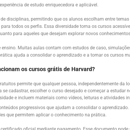
xperiência de estudo enriquecedora e aplicável.
e disciplinas, permitindo que os alunos escolham entre temas 
 para todos os perfis. Essa diversidade torna os cursos acessí
quanto para aqueles que desejam explorar novos conhecimentos
e ensino. Muitas aulas contam com estudos de caso, simulações 
rática ajuda a consolidar o aprendizado e a tornar os cursos m
cionam os cursos grátis de Harvard?
gratuitos permite que qualquer pessoa, independentemente da l
 se cadastrar, escolher o curso desejado e começar a estudar n
idade e incluem materiais como vídeos, leituras e atividades in
teúdos progressivos que ajudam a consolidar o aprendizado. G
des que permitem aplicar o conhecimento na prática.
certificado oficial mediante pagamento. Esse documento pode se