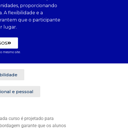
anidades, proporcionando
A flexibilidade e a
arantem que o participante
r lugar.
SOS
o mesmo site.
ibilidade
ional e pessoal
ada curso é projetado para
 abordagem garante que os alunos