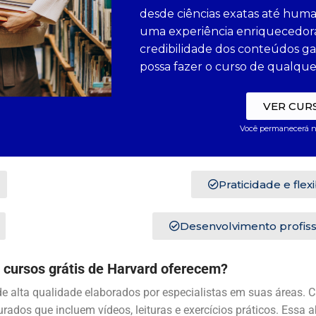
desde ciências exatas até hum
uma experiência enriquecedora. 
credibilidade dos conteúdos g
possa fazer o curso de qualque
VER CUR
Você permanecerá n
Praticidade e flex
Desenvolvimento profiss
 cursos grátis de
Harvard
oferecem?
e alta qualidade elaborados por especialistas em suas áreas. C
rados que incluem vídeos, leituras e exercícios práticos. Essa