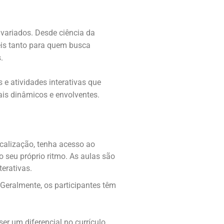
variados. Desde ciência da
veis tanto para quem busca
.
e atividades interativas que
ais dinâmicos e envolventes.
ocalização, tenha acesso ao
o seu próprio ritmo. As aulas são
terativas.
eralmente, os participantes têm
r um diferencial no currículo,