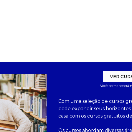
VER CUR
Você permanecerá n
Com uma seleção de cursos gra
pode expandir seus horizontes
casa com os cursos gratuitos de
Os cursos abordam diversas ár