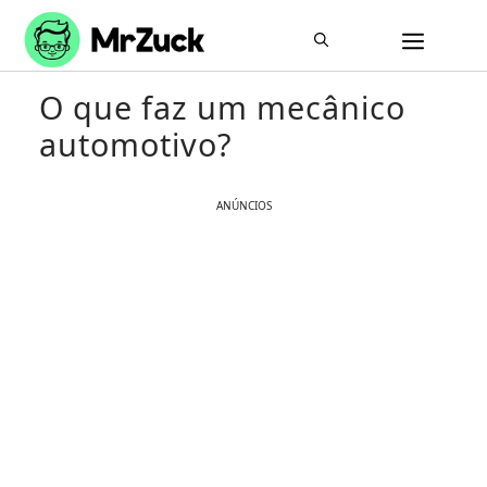
Pular
ME
para
o
O que faz um mecânico
conteúdo
automotivo?
ANÚNCIOS