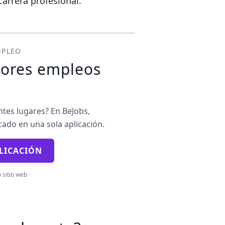
arrera profesional.
MPLEO
jores empleos
tes lugares? En BeJobs,
ado en una sola aplicación.
PLICACIÓN
o sitio web