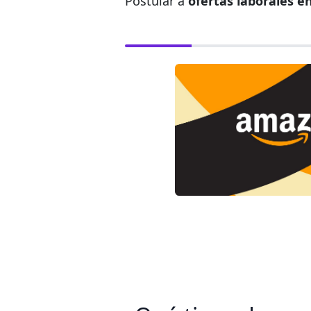
Postular a
ofertas laborales 